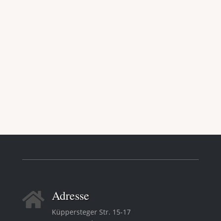
Adresse

Küppersteger Str. 15-17