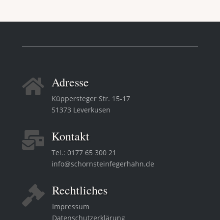
Adresse

Küppersteger Str. 15-17
51373 Leverkusen
Kontakt

Tel.:
0177 65 300 21
info@schornsteinfegerhahn.de
Rechtliches

Impressum
Datenschutzerklärung